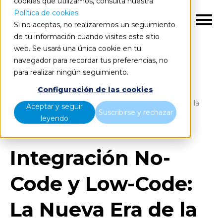
cookies que utilizamos, consulta nuestra
Política de cookies
.
ES
Si no aceptas, no realizaremos un seguimiento
de tu información cuando visites este sitio
web. Se usará una única cookie en tu
navegador para recordar tus preferencias, no
para realizar ningún seguimiento.
Blog
Home
Configuración de las cookies
Integración No-Code y Low-Code: La Nueva Era de la
Aceptar y seguir
Suscribirse y rechazar
Integración de Datos
leyendo
Integración No-
Code y Low-Code:
La Nueva Era de la