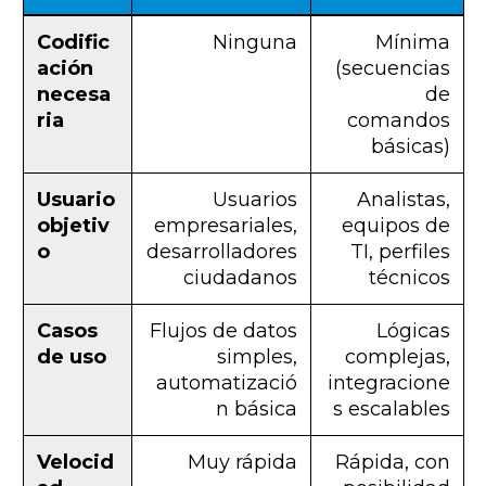
Codific
Ninguna
Mínima
ación
(secuencias
necesa
de
ria
comandos
básicas)
Usuario
Usuarios
Analistas,
objetiv
empresariales,
equipos de
o
desarrolladores
TI, perfiles
ciudadanos
técnicos
Casos
Flujos de datos
Lógicas
de uso
simples,
complejas,
automatizació
integracione
n básica
s escalables
Velocid
Muy rápida
Rápida, con