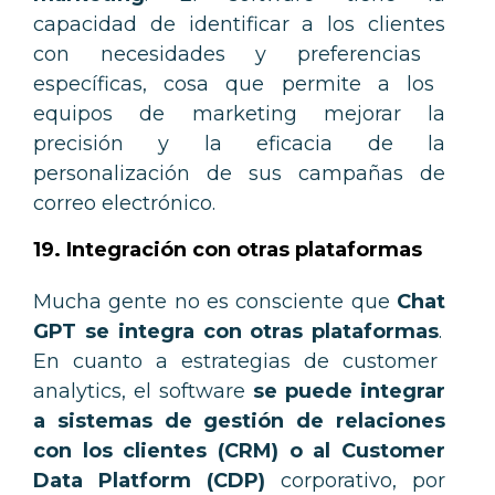
capacidad de identificar
a
los
client
es
con
ne
ces
id
ades
y
pref
eren
ci
as
es
pec
í
f
icas, cosa que permite a los
equipos de marketing mejorar la
precisión y la eficacia de la
personalización de sus campañas de
correo electrónico.
19. Integración con otras plataformas
Mucha gente no es consciente que
Chat
GPT
se integra con otras plataforma
s
.
En cuanto a estrategias de customer
analytics, el software
se puede integrar
a si
stemas de gestión de relaciones
con los clientes (CRM
) o al Customer
Data Platform (CDP)
corporativo, por