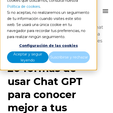
cookies que utilizamos, consulta nuestra
Política de cookies
.
EN
Si no aceptas, no realizaremos un seguimiento
de tu información cuando visites este sitio
web. Se usará una única cookie en tu
Más allá de sus usos más habituales, Chat
navegador para recordar tus preferencias, no
GPT se posiciona como una herramienta
para realizar ningún seguimiento.
muy útil para conocer mejor a los clientes
Configuración de las cookies
y reforzar las estrategias de cliente y de
marketing digital de las empresas.
Aceptar y seguir
Suscribirse y rechazar
leyendo
20 formas de
usar Chat GPT
para conocer
mejor a tus