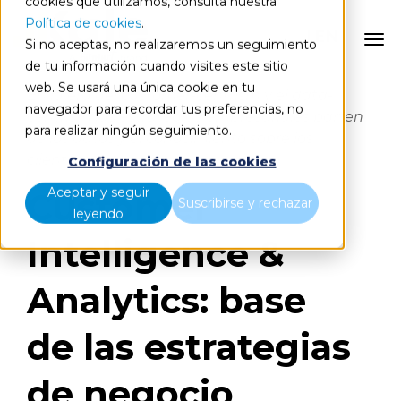
cookies que utilizamos, consulta nuestra
Política de cookies
.
EN
Si no aceptas, no realizaremos un seguimiento
de tu información cuando visites este sitio
web. Se usará una única cookie en tu
En la era del customer-centrism y el data-
navegador para recordar tus preferencias, no
centrism las estrategias empresariales parten
para realizar ningún seguimiento.
de los datos y el conocimiento sobre los
clientes
Configuración de las cookies
Aceptar y seguir
Customer
Suscribirse y rechazar
leyendo
Intelligence &
Analytics: base
de las estrategias
de negocio