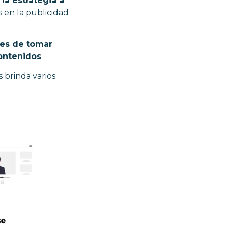
o
la estrategia a
s en la publicidad
les de tomar
ontenidos
.
 brinda varios