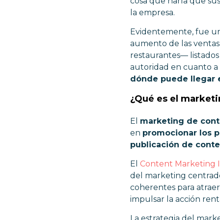
cosa que haría que sus
la empresa.
Evidentemente, fue u
aumento de las ventas 
restaurantes
—
listados
autoridad en cuanto a 
dónde puede llegar 
¿Qué es el market
El
marketing de con
en
promocionar los p
publicación de conte
El
Content Marketing I
del marketing centrado 
coherentes para atraer 
impulsar la acción renta
La estrategia del mark