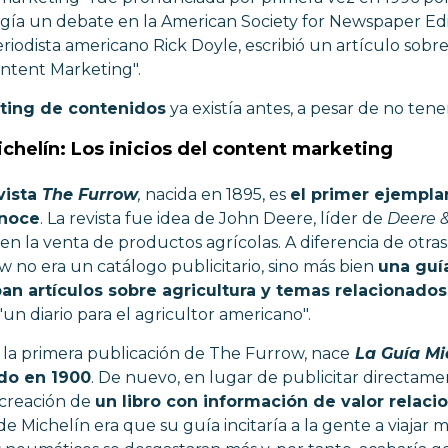
gía un debate en la American Society for Newspaper Edit
riodista americano Rick Doyle, escribió un artículo sobr
ontent Marketing".
ting de contenidos
ya existía antes, a pesar de no te
chelín: Los inicios del content marketing
vista
The Furrow
,
nacida en 1895, es
el primer ejempla
onoce
. La revista fue idea de John Deere, líder de
Deere 
n la venta de productos agrícolas. A diferencia de otras r
w no era un catálogo publicitario, sino más bien
una guía
ban artículos sobre agricultura y temas relacionados
un diario para el agricultor americano".
 la primera publicación de The Furrow, nace
La Guía Mi
do en 1900
. De nuevo, en lugar de publicitar directam
 creación de
un libro con información de valor relaci
 de Michelín era que su guía incitaría a la gente a viajar 