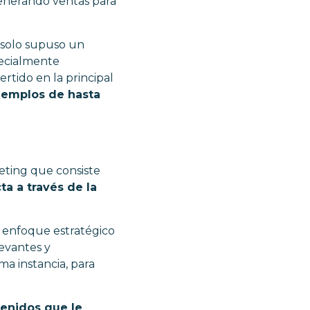
generando ventas para
 solo supuso un
ecialmente
ertido en la principal
jemplos de hasta
eting que consiste
a a través de la
n enfoque estratégico
levantes y
ma instancia, para
tenidos que le