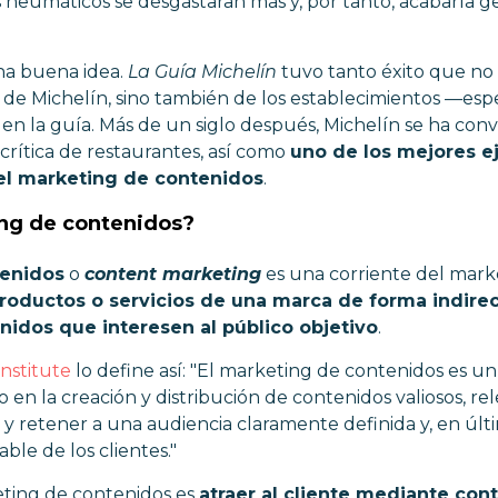
 neumáticos se desgastaran más y, por tanto, acabaría 
na buena idea.
La Guía Michelín
tuvo tanto éxito que no
de Michelín, sino también de los establecimientos
—
esp
 en la guía. Más de un siglo después, Michelín se ha conv
crítica de restaurantes, así como
uno de los mejores e
el marketing de contenidos
.
ing de contenidos?
tenidos
o
content marketing
es una corriente del mark
roductos o servicios de una marca de forma indirect
nidos que interesen al público objetivo
.
nstitute
lo define así: "El marketing de contenidos es u
en la creación y distribución de contenidos valiosos, re
y retener a una audiencia claramente definida y, en últi
ble de los clientes."
eting de contenidos es
atraer al cliente mediante con