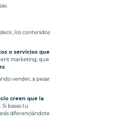
sas.
 decir, los contenidos
os o servicios que
ontent marketing, que
es
.
ando vender, a pesar
cio creen que la
r
. Si basas tu
tarás diferenciándote