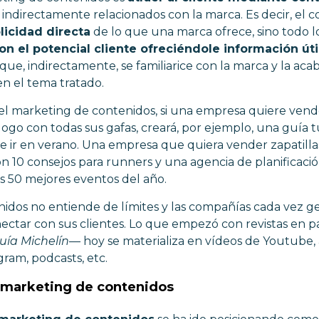
indirectamente relacionados con la marca. Es decir, el 
licidad directa
de lo que una marca ofrece, sino todo lo
on el potencial cliente ofreciéndole información út
que, indirectamente, se familiarice con la marca y la ac
en el tema tratado.
 del marketing de contenidos, si una empresa quiere vende
ogo con todas sus gafas, creará, por ejemplo, una guía tu
ue ir en verano. Una empresa que quiera vender zapatil
on 10 consejos para runners y una agencia de planificac
s 50 mejores eventos del año.
nidos no entiende de límites y las compañías cada vez 
nectar con sus clientes. Lo que empezó con revistas en 
uía Michelín
—
hoy se materializa en vídeos de Youtube, 
gram, podcasts, etc.
 marketing de contenidos