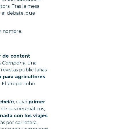
ors. Tras la mesa
e el debate, que
ner nombre.
r de content
& Company
, una
evistas publicitarias
 para agricultores
. El propio John
chelín
, cuyo
primer
ente sus neumáticos,
onada con los viajes
más por carretera,