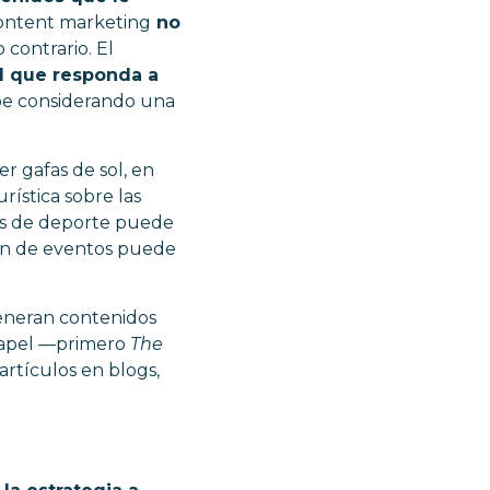
content marketing
no
 contrario. El
il que responda a
abe considerando una
r gafas de sol, en
rística sobre las
las de deporte puede
ión de eventos puede
generan contenidos
papel
—
primero
The
artículos en blogs,