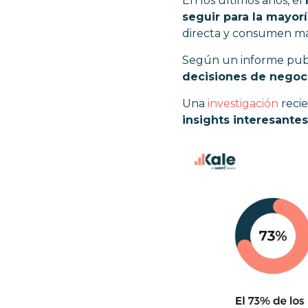
En los últimos años, el
seguir para la mayor
directa y consumen más
Según un informe pub
decisiones de negoci
Una
investigación
reci
insights interesante