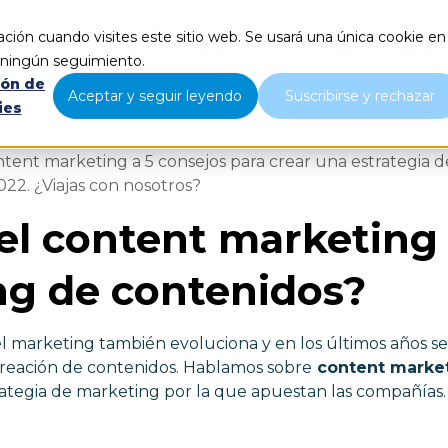
ción cuando visites este sitio web. Se usará una única cookie en
Servicios
Quiénes somos
r ningún seguimiento.
ión de
Aceptar y seguir leyendo
Suscribirse y rechazar
ies
ntent marketing a 5 consejos para crear una estrategia 
022. ¿Viajas con nosotros?
el content marketing
g de contenidos?
el marketing también evoluciona y en los últimos años se
creación de contenidos. Hablamos sobre
content market
trategia de marketing por la que apuestan las compañías.