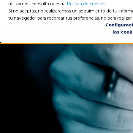
utilizamos, consulta nuestra
Política de cookies
.
Si no aceptas, no realizaremos un seguimiento de tu informa
tu navegador para recordar tus preferencias, no para realiza
Configurac
las cook