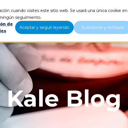
ción cuando visites este sitio web. Se usará una única cookie en
Servicios
Quiénes somos
r ningún seguimiento.
ión de
Aceptar y seguir leyendo
Suscribirse y rechazar
ies
Kale Blog