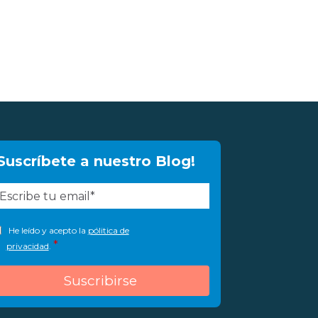
Suscríbete a nuestro Blog!
He leído y acepto la
pólitica de
*
privacidad
.