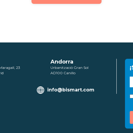
Andorra
¡
Maragall, 23
Urbanització Gran Sol
id
AD100 Canillo
info@bismart.com