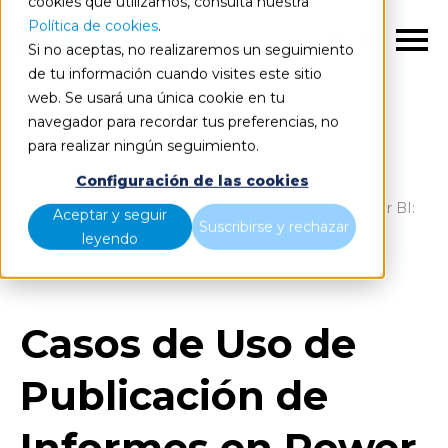
cookies que utilizamos, consulta nuestra
Política de cookies
.
ES
Si no aceptas, no realizaremos un seguimiento
de tu información cuando visites este sitio
web. Se usará una única cookie en tu
navegador para recordar tus preferencias, no
para realizar ningún seguimiento.
Blog
Home
Configuración de las cookies
Casos de Uso de Publicación de Informes en Power BI:
Aceptar y seguir
Suscribirse y rechazar
Superando los Retos de la Gestión de Información
leyendo
Corporativa
Casos de Uso de
Publicación de
Informes en Power