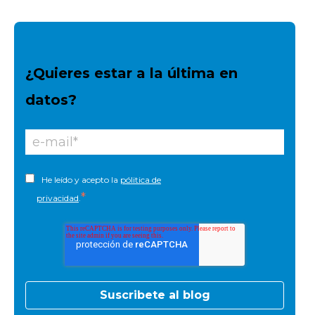
¿Quieres estar a la última en
datos?
He leído y acepto la
pólitica de
*
privacidad
.