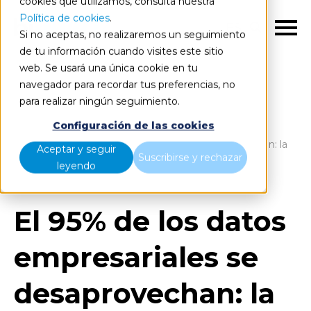
cookies que utilizamos, consulta nuestra
Política de cookies
.
ES
Si no aceptas, no realizaremos un seguimiento
de tu información cuando visites este sitio
web. Se usará una única cookie en tu
navegador para recordar tus preferencias, no
para realizar ningún seguimiento.
Blog
Home
Configuración de las cookies
El 95% de los datos empresariales se desaprovechan: la
Aceptar y seguir
Suscribirse y rechazar
solución
leyendo
El 95% de los datos
empresariales se
desaprovechan: la