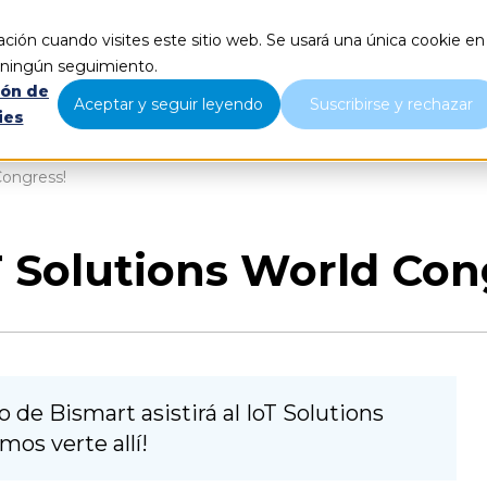
ción cuando visites este sitio web. Se usará una única cookie en
Qué hacemos
Nosotros
B
r ningún seguimiento.
ión de
Aceptar y seguir leyendo
Suscribirse y rechazar
ies
Congress!
oT Solutions World Con
o de Bismart asistirá al IoT Solutions
os verte allí!