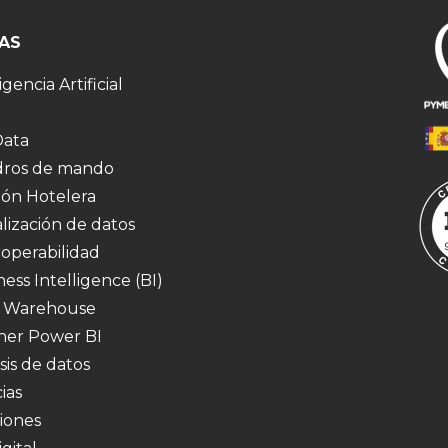
AS
igencia Artificial
Data
ros de mando
ión Hotelera
alización de datos
roperabilidad
ness Intelligence (BI)
 Warehouse
ner Power BI
sis de datos
ias
iones