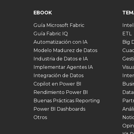
EBOOK
TEM
Guía Microsoft Fabric
Intel
Guía Fabric IQ
ETL
Automatización con IA
Big 
Modelo Madurez de Datos
Cuad
Industria de Datos e IA
Gest
Implementar Agentes IA
Visu
Integración de Datos
Inte
Copilot en Power BI
Busi
Rendimiento Power BI
Data
Buenas Prácticas Reporting
Part
Power BI Dashboards
Análi
Otros
Notic
Opin