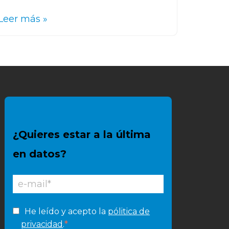
Leer más »
¿Quieres estar a la última
en datos?
He leído y acepto la
pólitica de
*
privacidad
.