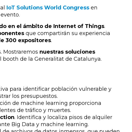
 al
IoT Solutions World Congress
en
 evento.
o en el ámbito de Internet of Things
.
ponentes
que compartirán su experiencia
e 300 expositores
.
es. Mostraremos
nuestras soluciones
l booth de la Generalitat de Catalunya.
tiva para identificar población vulnerable y
strar los presupuestos.
lución de machine learning proporciona
entes de tráfico y muertes.
ection
. Identifica y localiza pisos de alquiler
ante Big Data y machine learning.
il de archivos de datos inmensos, que pueden