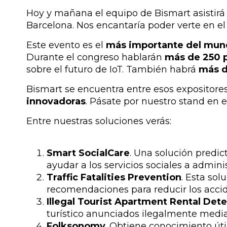
Hoy y mañana el equipo de Bismart asistirá
Barcelona. Nos encantaría poder verte en el
Este evento es el
más importante del mund
Durante el congreso hablarán
más de 250 
sobre el futuro de IoT. También habrá
más d
Bismart se encuentra entre esos expositor
innovadoras
. Pásate por nuestro stand en e
Entre nuestras soluciones verás:
Smart SocialCare
. Una solución predic
ayudar a los servicios sociales a admini
Traffic Fatalities Prevention
. Esta so
recomendaciones para reducir los accid
Illegal Tourist Apartment Rental Det
turístico anunciados ilegalmente medi
Folksonomy
. Obtiene conocimiento út