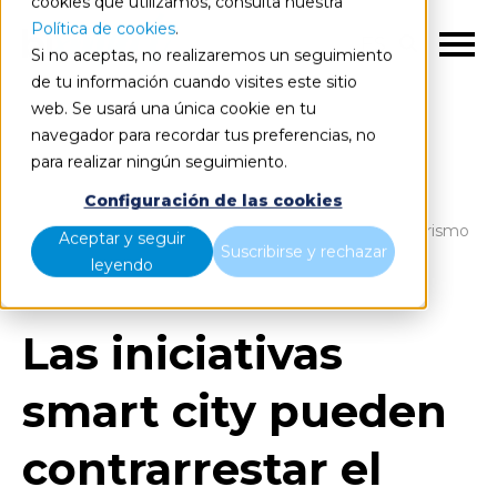
cookies que utilizamos, consulta nuestra
Política de cookies
.
ES
Si no aceptas, no realizaremos un seguimiento
de tu información cuando visites este sitio
web. Se usará una única cookie en tu
navegador para recordar tus preferencias, no
para realizar ningún seguimiento.
Blog
Home
Configuración de las cookies
Las iniciativas smart city pueden contrarrestar el turismo
Aceptar y seguir
Suscribirse y rechazar
masivo
leyendo
Las iniciativas
smart city pueden
contrarrestar el