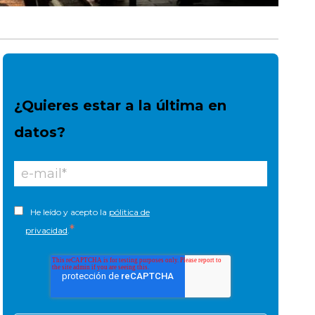
¿Quieres estar a la última en
datos?
He leído y acepto la
pólitica de
*
privacidad
.