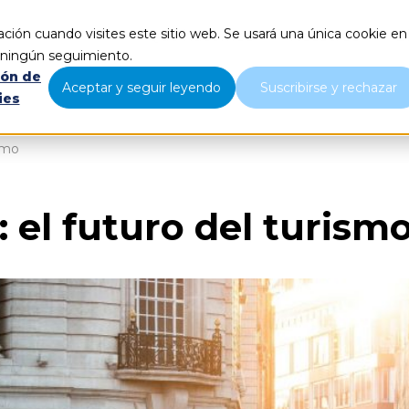
ción cuando visites este sitio web. Se usará una única cookie en
Qué hacemos
Nosotros
B
r ningún seguimiento.
ión de
Aceptar y seguir leyendo
Suscribirse y rechazar
ies
ismo
 el futuro del turism