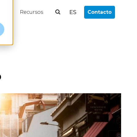
ES
log
Recursos
Contacto
o