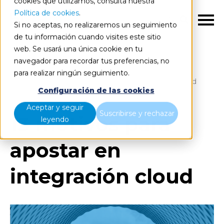
cookies que utilizamos, consulta nuestra
Política de cookies
.
ES
Si no aceptas, no realizaremos un seguimiento
de tu información cuando visites este sitio
web. Se usará una única cookie en tu
navegador para recordar tus preferencias, no
para realizar ningún seguimiento.
Blog
13 motivos para apostar en integración cloud
Configuración de las cookies
Aceptar y seguir
Suscribirse y rechazar
13 motivos para
leyendo
apostar en
integración cloud