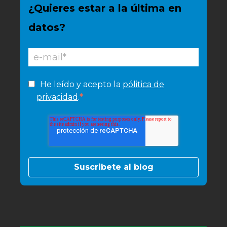
¿Quieres estar a la última en
datos?
He leído y acepto la
pólitica de
*
privacidad
.