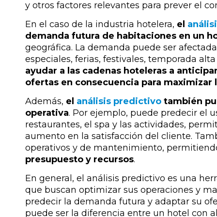
y otros factores relevantes para prever el 
En el caso de la industria hotelera,
el
anális
demanda futura de habitaciones en un ho
geográfica. La demanda puede ser afectada
especiales, ferias, festivales, temporada alta
ayudar a las cadenas hoteleras a anticipa
ofertas en consecuencia para maximizar l
Además,
el
análisis predictivo
también pue
operativa
. Por ejemplo, puede predecir el us
restaurantes, el spa y las actividades, perm
aumento en la satisfacción del cliente. Tam
operativos y de mantenimiento, permitien
presupuesto y recursos
.
En general, el análisis predictivo es una he
que buscan optimizar sus operaciones y max
predecir la demanda futura y adaptar su of
puede ser la diferencia entre un hotel con a