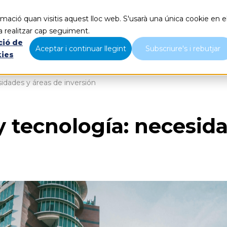
mació quan visitis aquest lloc web. S'usarà una única cookie en e
Qué hacemos
Nosotros
B
a realitzar cap seguiment.
ció de
Aceptar i continuar llegint
Subscriure's i rebutjar
kies
sidades y áreas de inversión
y tecnología: necesid