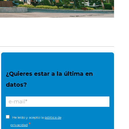
¿Quieres estar a la última en
datos?
He leído y acepto la
pólitica de
*
privacidad
.