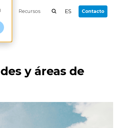
l
ES
log
Recursos
Contacto
ades y áreas de