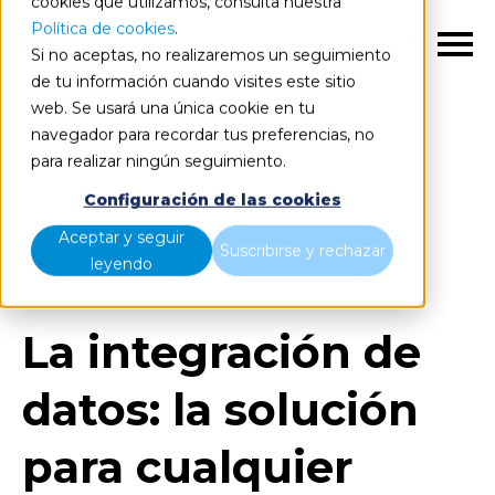
cookies que utilizamos, consulta nuestra
Política de cookies
.
ES
Si no aceptas, no realizaremos un seguimiento
de tu información cuando visites este sitio
web. Se usará una única cookie en tu
navegador para recordar tus preferencias, no
para realizar ningún seguimiento.
Blog
Home
Configuración de las cookies
La integración de datos: la solución para cualquier
Aceptar y seguir
Suscribirse y rechazar
empresa moderna
leyendo
La integración de
datos: la solución
para cualquier