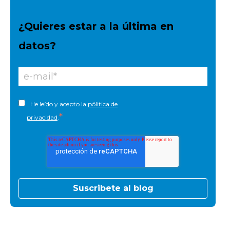
¿Quieres estar a la última en
datos?
He leído y acepto la
pólitica de
*
privacidad
.