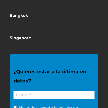
Bangkok
Singapore
¿Quieres estar a la última en
datos?
He leído y acepto la
pólitica de