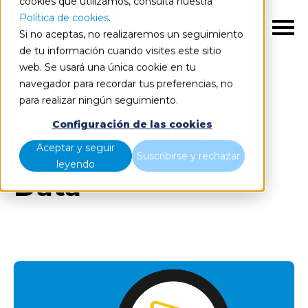
cookies que utilizamos, consulta nuestra
Política de cookies
.
ES
Si no aceptas, no realizaremos un seguimiento
de tu información cuando visites este sitio
web. Se usará una única cookie en tu
navegador para recordar tus preferencias, no
Blog
Todos los artículos
para realizar ningún seguimiento.
Configuración de las cookies
Posts about Big
Aceptar y seguir
Suscribirse y rechazar
leyendo
Data