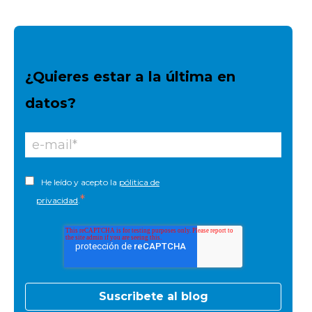
¿Quieres estar a la última en
datos?
He leído y acepto la
pólitica de
*
privacidad
.