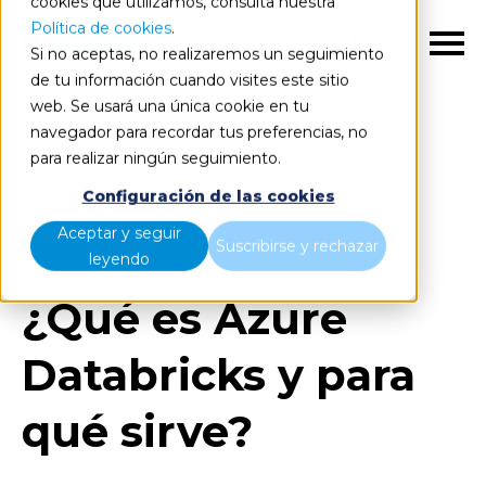
cookies que utilizamos, consulta nuestra
Política de cookies
.
ES
Si no aceptas, no realizaremos un seguimiento
de tu información cuando visites este sitio
web. Se usará una única cookie en tu
navegador para recordar tus preferencias, no
para realizar ningún seguimiento.
Blog
Home
Configuración de las cookies
¿Qué es Azure Databricks y para qué sirve?
Aceptar y seguir
Suscribirse y rechazar
leyendo
¿Qué es Azure
Databricks y para
qué sirve?