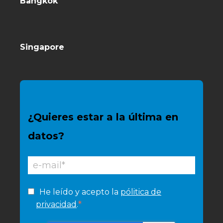
Bangkok
Singapore
¿Quieres estar a la última en
datos?
He leído y acepto la
pólitica de
*
privacidad
.