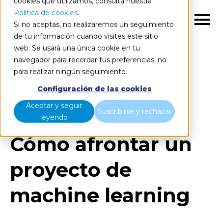
cookies que utilizamos, consulta nuestra
Política de cookies
.
ES
Si no aceptas, no realizaremos un seguimiento
de tu información cuando visites este sitio
web. Se usará una única cookie en tu
navegador para recordar tus preferencias, no
para realizar ningún seguimiento.
Blog
Home
Configuración de las cookies
Cómo afrontar un proyecto de machine learning
Aceptar y seguir
Suscribirse y rechazar
leyendo
Cómo afrontar un
proyecto de
machine learning