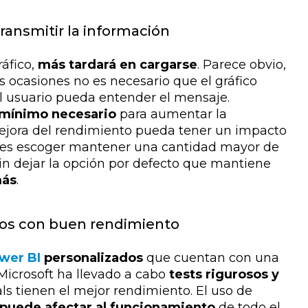
transmitir la información
áfico,
más tardará en cargarse
. Parece obvio,
s ocasiones no es necesario que el gráfico
l usuario pueda entender el mensaje.
l mínimo necesario
para aumentar la
mejora del rendimiento pueda tener un impacto
edes escoger mantener una cantidad mayor de
sin dejar la opción por defecto que mantiene
más
.
dos con buen rendimiento
ower BI
personalizados
que cuentan con una
 Microsoft ha llevado a cabo
tests rigurosos y
ls tienen el mejor rendimiento. El uso de
puede afectar al funcionamiento
de todo el