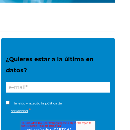
¿Quieres estar a la última en
datos?
He leído y acepto la
pólitica de
*
privacidad
.