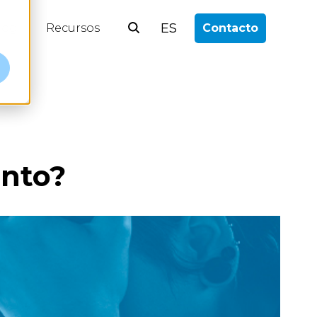
ES
log
Recursos
Contacto
ento?