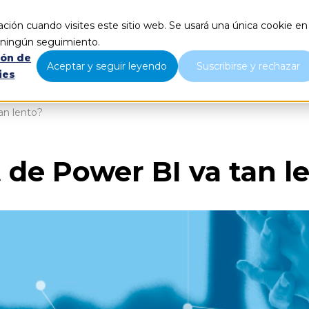
ción cuando visites este sitio web. Se usará una única cookie en
Qué hacemos
Nosotros
B
r ningún seguimiento.
ión de
Aceptar y seguir leyendo
Suscribirse y rechazar
ies
an lento?
 de Power BI va tan l