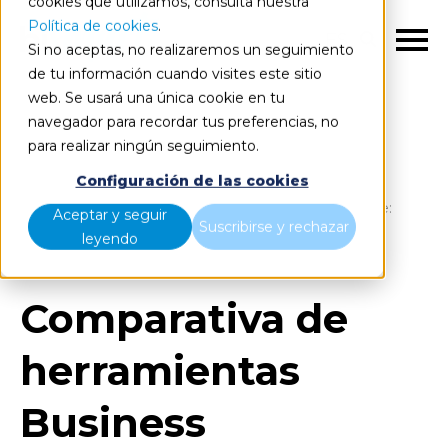
cookies que utilizamos, consulta nuestra
Política de cookies
.
ES
Si no aceptas, no realizaremos un seguimiento
de tu información cuando visites este sitio
web. Se usará una única cookie en tu
navegador para recordar tus preferencias, no
para realizar ningún seguimiento.
Blog
Home
Configuración de las cookies
Comparativa de herramientas Business Intelligence:
Aceptar y seguir
Suscribirse y rechazar
Power BI, Tableau y QlikView
leyendo
Comparativa de
herramientas
Business