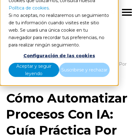
cookies que utilizamos, consulta nuestra
Política de cookies
.
ES
Si no aceptas, no realizaremos un seguimiento
de tu información cuando visites este sitio
web. Se usará una única cookie en tu
navegador para recordar tus preferencias, no
para realizar ningún seguimiento.
Blog
Home
Configuración de las cookies
Cómo Automatizar Procesos Con IA: Guía Práctica Por
Aceptar y seguir
Suscribirse y rechazar
Departamentos
leyendo
Cómo Automatizar
Procesos Con IA:
Guía Práctica Por