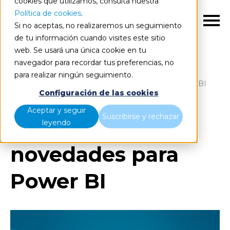
cookies que utilizamos, consulta nuestra
Política de cookies
.
ES
Si no aceptas, no realizaremos un seguimiento
de tu información cuando visites este sitio
web. Se usará una única cookie en tu
navegador para recordar tus preferencias, no
para realizar ningún seguimiento.
Blog
Home
6 futuras novedades para Power BI
Configuración de las cookies
Aceptar y seguir
Suscribirse y rechazar
6 futuras
leyendo
novedades para
Power BI