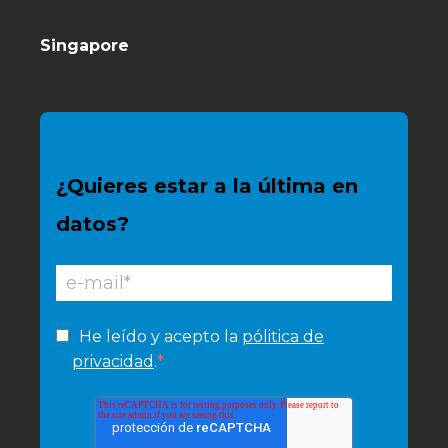
Singapore
¿Quieres estar a la última en
datos?
He leído y acepto la
pólitica de
*
privacidad
.