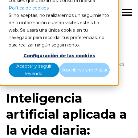
cookies que utilizamos, consulta nuestra
Política de cookies
.
ES
Si no aceptas, no realizaremos un seguimiento
de tu información cuando visites este sitio
web. Se usará una única cookie en tu
navegador para recordar tus preferencias, no
para realizar ningún seguimiento.
Blog
Home
Configuración de las cookies
Inteligencia artificial aplicada a la vida diaria: ¿Conoces
Aceptar y seguir
Suscribirse y rechazar
nuestro personal shopper virtual?
leyendo
Inteligencia
artificial aplicada a
la vida diaria: