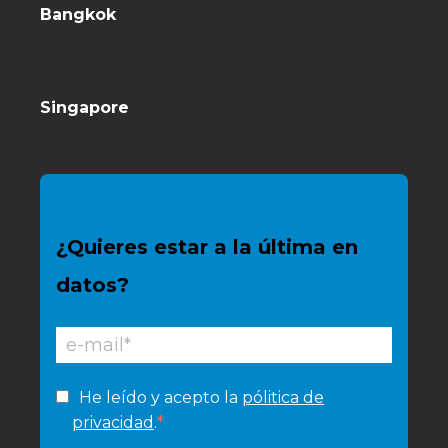
Bangkok
Singapore
¿Quieres estar a la última en
datos?
He leído y acepto la
pólitica de
*
privacidad
.