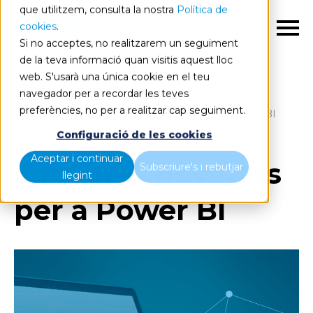
que utilitzem, consulta la nostra
Política de
cookies
.
CA
Si no acceptes, no realitzarem un seguiment
de la teva informació quan visitis aquest lloc
web. S'usarà una única cookie en el teu
navegador per a recordar les teves
preferències, no per a realitzar cap seguiment.
Blog
Home
6 futures novetats per a Power BI
Configuració de les cookies
Aceptar i continuar
6 futures novetats
Subscriure's i rebutjar
llegint
per a Power BI