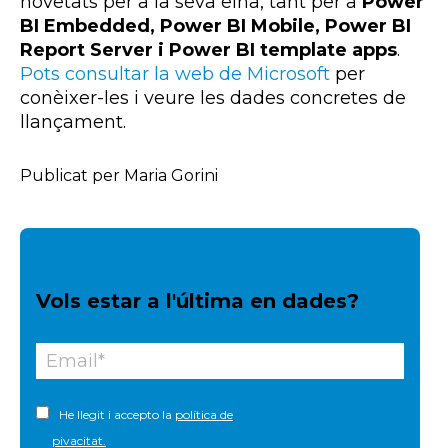
novetats per a la seva eina, tant per a
Power
BI Embedded, Power BI Mobile, Power BI
Report Server i Power BI template apps
.
Pots consultar la web de Microsoft
per
conèixer-les i veure les dades concretes de
llançament.
Publicat per Maria Gorini
Vols estar a l'última en dades?
He llegit i accepto la
política de
pivacitat.