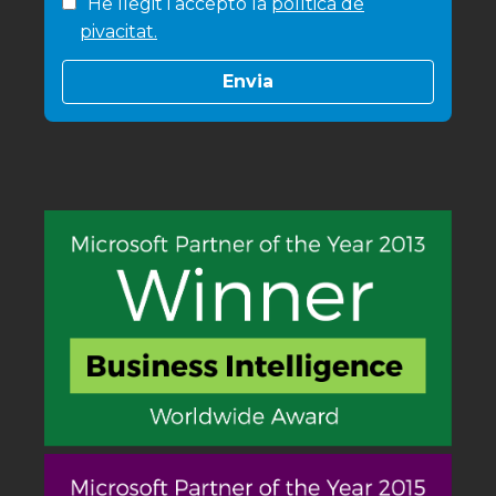
He llegit i accepto la
política de
pivacitat.