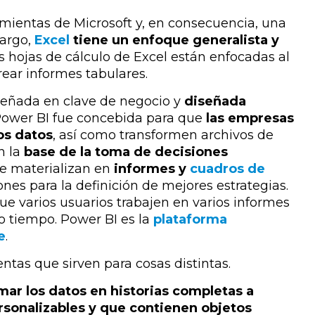
amientas de Microsoft y, en consecuencia, una
bargo,
Excel
tiene un enfoque generalista y
as hojas de cálculo de Excel están enfocadas al
crear informes tabulares.
señada en clave de negocio y
diseñada
ower BI fue concebida para que
las empresas
los datos
, así como transformen archivos de
n la
base de la toma de decisiones
 se materializan en
informes y
cuadros de
nes para la definición de mejores estrategias.
ue varios usuarios trabajen en varios informes
o tiempo.
Power BI es la
plataforma
e
.
ntas que sirven para cosas distintas.
mar los datos en historias completas a
sonalizables y que contienen objetos