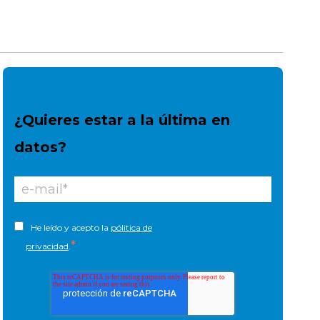
¿Quieres estar a la última en
datos?
He leído y acepto la
pólitica de
*
privacidad
.