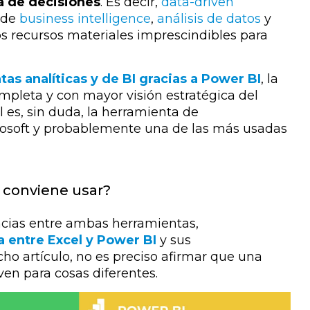
a de decisiones
. Es decir,
data-driven
s de
business intelligence
,
análisis de datos
y
os recursos materiales imprescindibles para
as analíticas y de BI gracias a Power BI
, la
pleta y con mayor visión estratégica del
 es, sin duda, la herramienta de
osoft y probablemente una de las más usadas
 conviene usar?
ncias entre ambas herramientas,
 entre Excel y Power BI
y sus
ho artículo, no es preciso afirmar que una
ven para cosas diferentes.