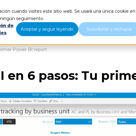
ción cuando visites este sitio web. Se usará una única cookie en
Qué hacemos
Nosotros
B
r ningún seguimiento.
ión de
Aceptar y seguir leyendo
Suscribirse y rechazar
ies
primer Power BI report
I en 6 pasos: Tu prim