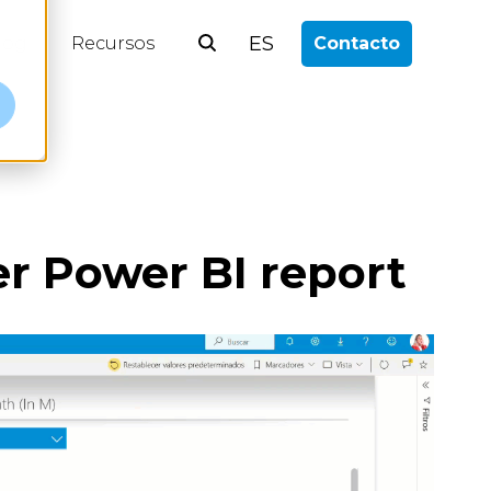
ES
log
Recursos
Contacto
er Power BI report