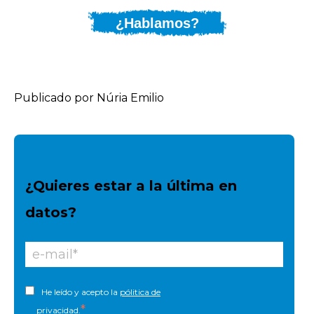
¿Hablamos?
Publicado por Núria Emilio
¿Quieres estar a la última en
datos?
He leído y acepto la
pólitica de
*
privacidad
.