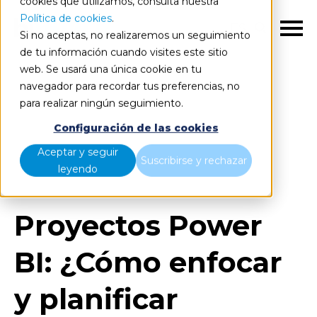
cookies que utilizamos, consulta nuestra
Política de cookies
.
ES
Si no aceptas, no realizaremos un seguimiento
de tu información cuando visites este sitio
web. Se usará una única cookie en tu
navegador para recordar tus preferencias, no
para realizar ningún seguimiento.
Blog
Home
Configuración de las cookies
Proyectos Power BI: ¿Cómo enfocar y planificar
Aceptar y seguir
Suscribirse y rechazar
proyectos Power BI?
leyendo
Proyectos Power
BI: ¿Cómo enfocar
y planificar