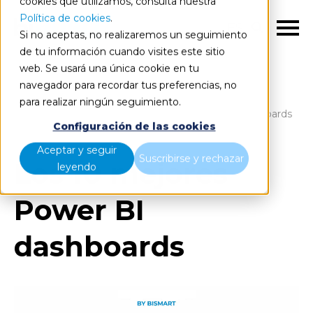
cookies que utilizamos, consulta nuestra
Política de cookies
.
ES
Si no aceptas, no realizaremos un seguimiento
de tu información cuando visites este sitio
web. Se usará una única cookie en tu
navegador para recordar tus preferencias, no
para realizar ningún seguimiento.
Blog
Home
Los 10 mejores Power BI dashboards
Configuración de las cookies
Aceptar y seguir
Suscribirse y rechazar
Los 10 mejores
leyendo
Power BI
dashboards