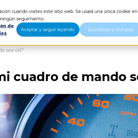
ción cuando visites este sitio web. Se usará una única cookie en
Qué hacemos
Nosotros
B
r ningún seguimiento.
ión de
Aceptar y seguir leyendo
Suscribirse y rechazar
ies
o sea útil?
i cuadro de mando se