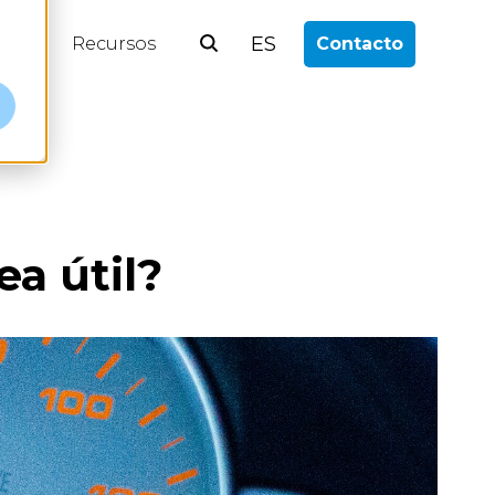
ES
log
Recursos
Contacto
a útil?