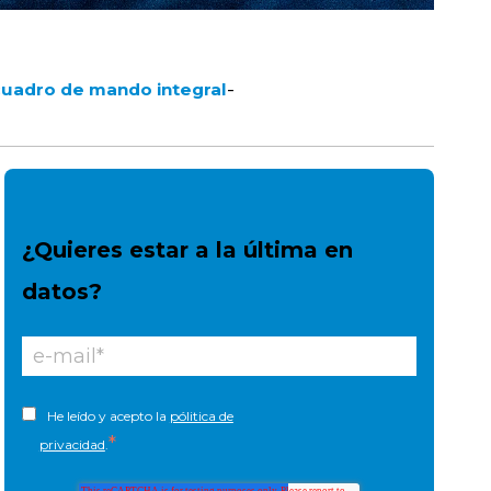
-
uadro de mando integral
¿Quieres estar a la última en
datos?
He leído y acepto la
pólitica de
*
privacidad
.