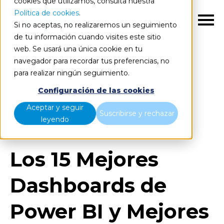
cookies que utilizamos, consulta nuestra
Política de cookies
.
ES
Si no aceptas, no realizaremos un seguimiento
de tu información cuando visites este sitio
web. Se usará una única cookie en tu
navegador para recordar tus preferencias, no
para realizar ningún seguimiento.
Blog
Home
Configuración de las cookies
Los 15 Mejores Dashboards de Power BI y Mejores
Aceptar y seguir
Suscribirse y rechazar
Ejemplos 2025
leyendo
Los 15 Mejores
Dashboards de
Power BI y Mejores