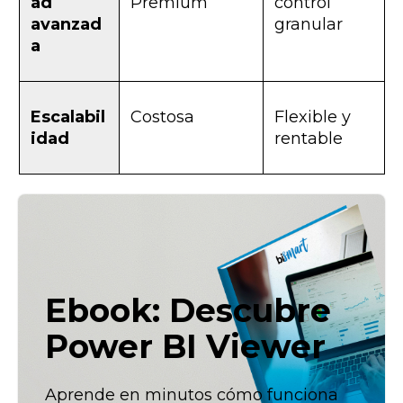
ad
Premium
control
avanzad
granular
a
Escalabil
Costosa
Flexible y
idad
rentable
Ebook: Descubre
Power BI Viewer
Aprende en minutos cómo funciona