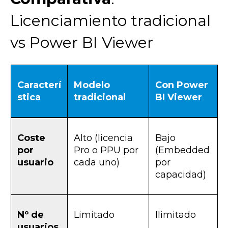
Licenciamiento tradicional
vs Power BI Viewer
Caracterí
Modelo
Con Power
stica
tradicional
BI Viewer
Coste
Alto (licencia
Bajo
por
Pro o PPU por
(Embedded
usuario
cada uno)
por
capacidad)
Nº de
Limitado
Ilimitado
usuarios