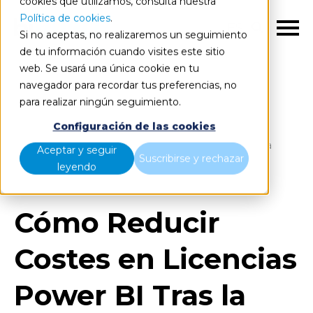
cookies que utilizamos, consulta nuestra
Política de cookies
.
ES
Si no aceptas, no realizaremos un seguimiento
de tu información cuando visites este sitio
web. Se usará una única cookie en tu
navegador para recordar tus preferencias, no
para realizar ningún seguimiento.
Blog
Home
Configuración de las cookies
Cómo Reducir Costes en Licencias Power BI Tras la
Aceptar y seguir
Suscribirse y rechazar
Subida de Precios
leyendo
Cómo Reducir
Costes en Licencias
Power BI Tras la