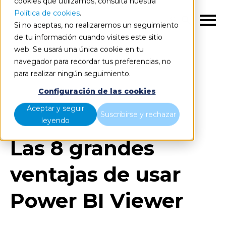
cookies que utilizamos, consulta nuestra
Política de cookies
.
ES
Si no aceptas, no realizaremos un seguimiento
de tu información cuando visites este sitio
web. Se usará una única cookie en tu
navegador para recordar tus preferencias, no
para realizar ningún seguimiento.
Blog
Home
Configuración de las cookies
Las 8 grandes ventajas de usar Power BI Viewer
Aceptar y seguir
Suscribirse y rechazar
leyendo
Las 8 grandes
ventajas de usar
Power BI Viewer