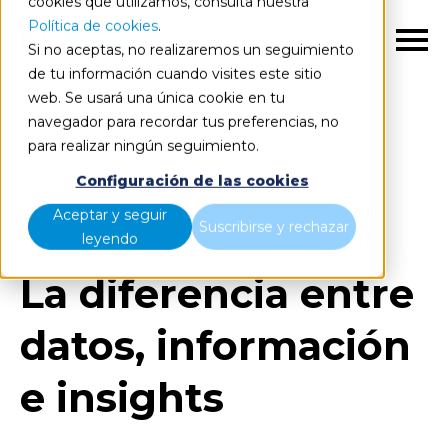
cookies que utilizamos, consulta nuestra
Política de cookies
.
ES
Si no aceptas, no realizaremos un seguimiento
de tu información cuando visites este sitio
web. Se usará una única cookie en tu
navegador para recordar tus preferencias, no
para realizar ningún seguimiento.
Blog
Home
Configuración de las cookies
La diferencia entre datos, información e insights
Aceptar y seguir
Suscribirse y rechazar
leyendo
La diferencia entre
datos, información
e insights