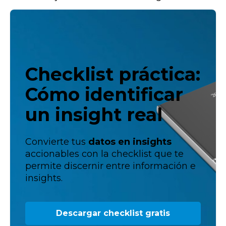
Checklist práctica:
Cómo identificar
un insight real
Convierte tus
datos en insights
accionables con la checklist que te
permite discernir entre información e
insights.
Descargar checklist gratis