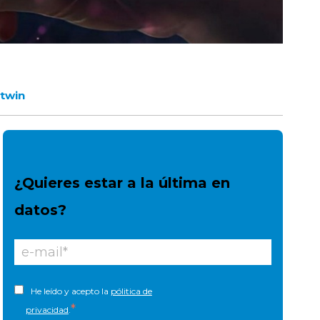
 twin
¿Quieres estar a la última en
datos?
He leído y acepto la
pólitica de
*
privacidad
.