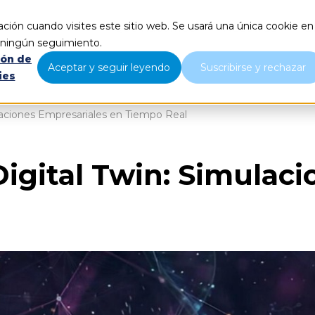
ción cuando visites este sitio web. Se usará una única cookie en
Qué hacemos
Nosotros
B
r ningún seguimiento.
ión de
Aceptar y seguir leyendo
Suscribirse y rechazar
ies
ulaciones Empresariales en Tiempo Real
Digital Twin: Simulac