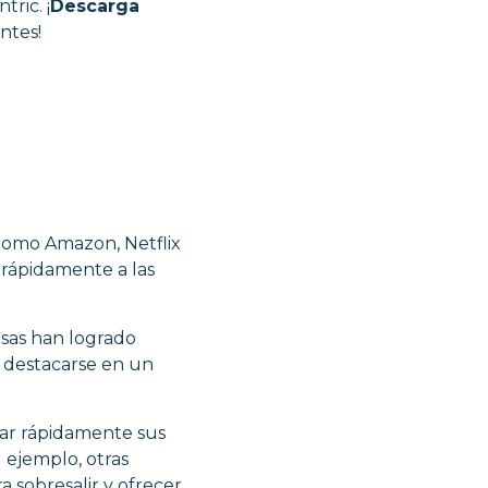
ric. ¡
Descarga
ntes!
como Amazon, Netflix
e rápidamente a las
esas han logrado
y destacarse en un
star rápidamente sus
 ejemplo, otras
a sobresalir y ofrecer