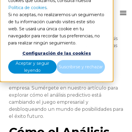
cookies que utilizamos, consulta nuestra
Política de cookies
.
EN
Si no aceptas, no realizaremos un seguimiento
de tu información cuando visites este sitio
web. Se usará una única cookie en tu
En un mundo empresarial donde la
navegador para recordar tus preferencias, no
incertidumbre es la única constante, el análisis
para realizar ningún seguimiento.
predictivo emerge como el faro que guía a las
empresas hacia un futuro más claro y
Configuración de las cookies
estratégico. Descubre cómo esta poderosa
Aceptar y seguir
herramienta de datos puede anticipar
Suscribirse y rechazar
leyendo
tendencias, identificar oportunidades y
revolucionar la toma de decisiones en tu
empresa. Sumérgete en nuestro artículo para
explorar cómo el análisis predictivo está
cambiando el juego empresarial y
desbloqueando un mundo de posibilidades para
el éxito futuro.
Cómo el Análisis