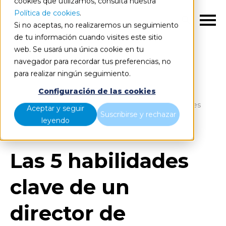
cookies que utilizamos, consulta nuestra
Política de cookies
.
ES
Si no aceptas, no realizaremos un seguimiento
de tu información cuando visites este sitio
web. Se usará una única cookie en tu
navegador para recordar tus preferencias, no
para realizar ningún seguimiento.
Blog
Home
Configuración de las cookies
Las 5 habilidades clave de un director de operaciones
Aceptar y seguir
Suscribirse y rechazar
(COO) 2023
leyendo
Las 5 habilidades
clave de un
director de