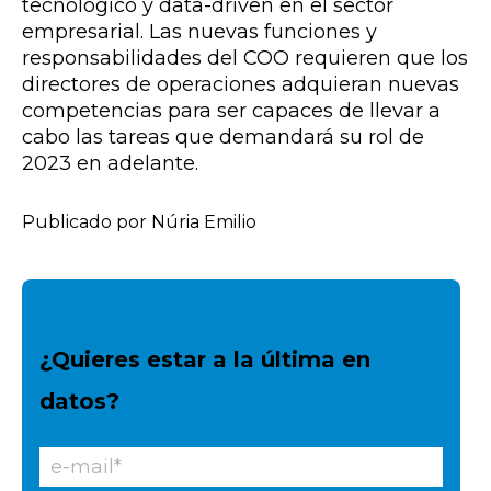
tecnológico y data-driven en el sector
empresarial. Las nuevas funciones y
responsabilidades del COO requieren que
los
direct
ores
de operaciones adquieran
n
ue
vas
compet
en
ci
as
para
ser
cap
aces
de
l
lev
ar
a
cab
o
las tareas que demandará su rol de
2023 en adelante.
Publicado por Núria Emilio
¿Quieres estar a la última en
datos?