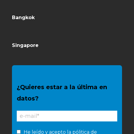
Bangkok
Singapore
¿Quieres estar a la última en
datos?
He leído y acepto la
pólitica de