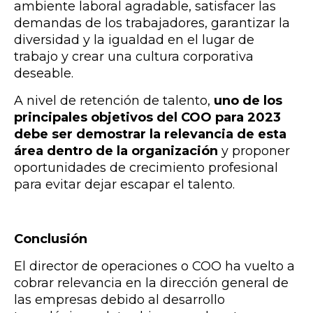
ambiente laboral agradable, satisfacer las
demandas de los trabajadores, garantizar la
diversidad y la igualdad en el lugar de
trabajo y crear una cultura corporat
iva
deseable
.
A nivel de retención de talento,
uno de los
principales objetivos del COO para 2023
debe ser demostra
r la relevancia de esta
área dentro de la organización
y proponer
oportunidades de crecimiento profesional
para evitar dejar escapar el talento.
Conclusión
El
director de operaciones o COO
ha
v
uel
to
a
cob
rar
rele
v
anc
ia
en
la dirección general
de
las empresas debido al desarrollo