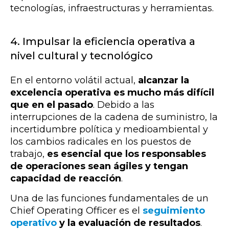
tecnologías, infraestructuras y herramientas.
4. Impulsar la eficiencia operativa a
nivel cultural y tecnológico
En
el
ent
orno
vol
á
til
actual
,
al
canzar la
excelencia operativa es mucho más difícil
que en el pasado
.
Deb
ido
a
las
inter
rup
c
ion
es
de
la
cad
ena
de
sum
in
ist
ro
,
la
inc
ert
id
umb
re
pol
í
t
ica
y
med
io
amb
ient
al
y
los
c
amb
ios
radical
es
en
los
pu
est
os
de
tr
ab
ajo
,
es
esencial que los responsables
de operaciones sean ágiles y tengan
capacidad de reacción
.
Una de las funciones fundamentales de un
Chief Operating Officer es el
seguimiento
operativo
y la evaluación de resultados
.