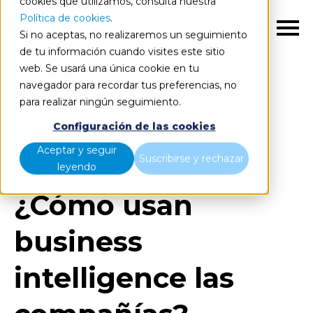
cookies que utilizamos, consulta nuestra
Política de cookies
.
ES
Si no aceptas, no realizaremos un seguimiento
de tu información cuando visites este sitio
web. Se usará una única cookie en tu
navegador para recordar tus preferencias, no
para realizar ningún seguimiento.
Blog
Home
Configuración de las cookies
¿Cómo usan business intelligence las compañías?
Aceptar y seguir
Suscribirse y rechazar
leyendo
¿Cómo usan
business
intelligence las