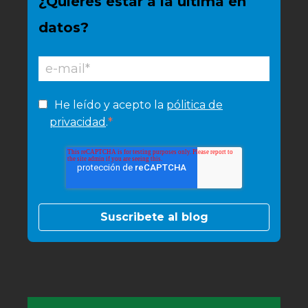
¿Quieres estar a la última en
datos?
He leído y acepto la
pólitica de
*
privacidad
.