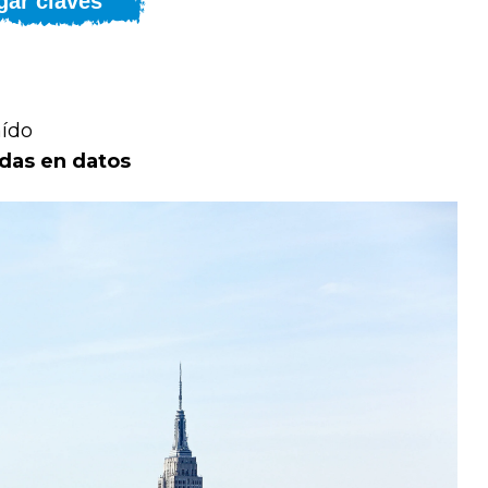
gar claves
aído
das en datos