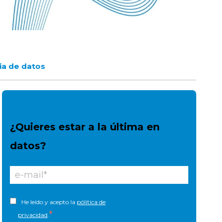
ia de datos
¿Quieres estar a la última en
datos?
He leído y acepto la
pólitica de
*
privacidad
.