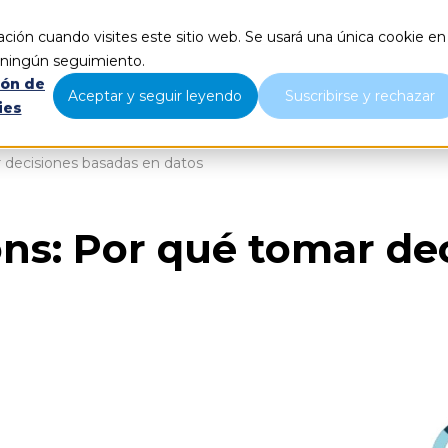
ción cuando visites este sitio web. Se usará una única cookie en
Qué hacemos
Nosotros
B
r ningún seguimiento.
ión de
Aceptar y seguir leyendo
Suscribirse y rechazar
ies
r decisiones basadas en datos
ons: Por qué tomar de