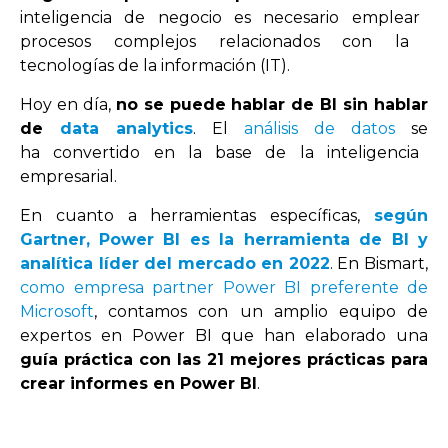
intel
igen
cia
de
neg
oc
io
es
ne
ces
ario
em
ple
ar
pro
ces
os
comple
j
os
rel
acion
ados
con
la
te
cn
olog
ías de la información (IT).
Hoy
en
d
ía
,
no
se puede hablar de BI sin hablar
de
data analytics
.
El
análisis de datos
se
h
a
convert
ido
en
la
base
de
la
intel
igen
cia
em
pres
arial.
En cuanto a herramientas específicas,
según
Gartner,
Power BI es la herramienta de BI y
analítica líder del mercado en 2022
. En Bismart,
como empresa partner Power BI preferente de
Microsoft
, contamos con un amplio equipo de
expertos en Power BI que han elaborado una
guía práctica con las 21 mejores prácticas para
crear informes en Power BI
.