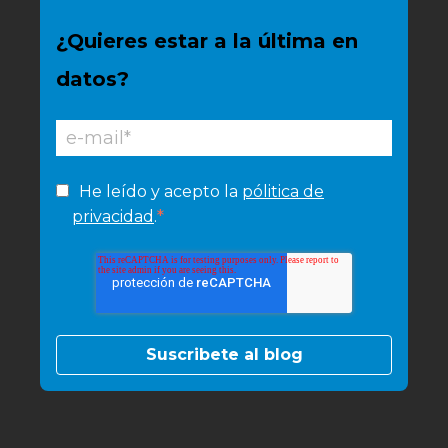
¿Quieres estar a la última en
datos?
He leído y acepto la
pólitica de
*
privacidad
.