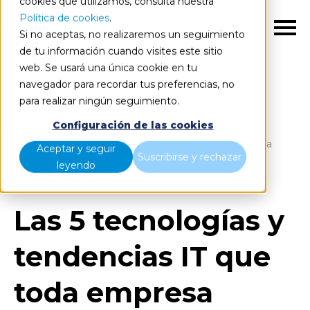
cookies que utilizamos, consulta nuestra
Política de cookies
.
ES
Si no aceptas, no realizaremos un seguimiento
de tu información cuando visites este sitio
web. Se usará una única cookie en tu
navegador para recordar tus preferencias, no
para realizar ningún seguimiento.
Blog
Home
Configuración de las cookies
Las 5 tecnologías y tendencias IT que toda empresa
Aceptar y seguir
Suscribirse y rechazar
necesita en 2023
leyendo
Las 5 tecnologías y
tendencias IT que
toda empresa