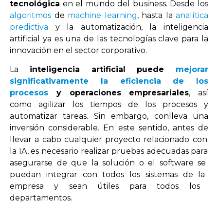
tecnológica
en el mundo del business. Desde los
algoritmos
de
machine learning
, hasta la
analítica
predictiva
y la automatización, la inteligencia
artificial ya es una de las tecnologías clave para la
innovación en el sector corporativo.
La
inteligencia artificial
puede
mejorar
significativamente la eficiencia de los
proces
os
y operaciones empresariales
, así
como agilizar los tiempos de los procesos y
automatizar tareas. Sin embargo, conlleva una
inversión considerable. En este sentido,
ant
es
de
l
lev
ar
a
cab
o
c
ual
qu
ier
pro
y
ect
o
rel
acion
ado
con
la
IA
,
es
ne
ces
ario
real
iz
ar
pr
ue
bas
ad
ec
u
adas
para
a
se
gur
arse
de
que
la
sol
uci
ón
o
el
software
se
p
ued
an
integ
rar
con
to
dos
los
s
ist
em
as
de
la
em
p
resa
y
se
an
ú
t
iles
para
to
dos
los
depart
ament
os
.