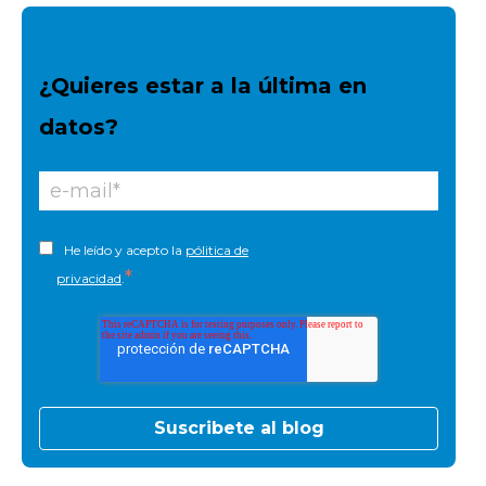
¿Quieres estar a la última en
datos?
He leído y acepto la
pólitica de
*
privacidad
.