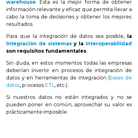
warehouse
.
Est
a
es
la
me
j
or
form
a
de
ob
t
ener
inform
aci
ón
relevant
e
y
e
f
ic
az
que
permit
a
l
lev
ar
a
cab
o
la
to
ma
de
decision
es
y
ob
t
ener
los
me
j
ores
result
ados
.
Para que la integración de datos sea posible,
la
integración de sistemas
y la
interoperabilidad
son requisitos fundamentales
.
Sin duda, en estos momentos todas las empresas
deberían invertir en procesos de integración de
datos y en herramientas de integración (
bases de
datos
,
p
r
ocesos
ETL
, etc.).
Si nuestros datos no están integrados y no se
pueden poner en común, aprovechar su valor es
prácticamente imposible.