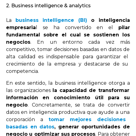
2. Business intelligence & analytics
La
business
intelligence (BI
)
o inteligencia
empresaria
l
se
ha
convert
ido
en
el
p
ilar
fundamental sobre el cual se sostienen los
negocios
.
En
un
ent
orno
c
ada
ve
z
m
ás
compet
it
ivo
,
to
mar
decision
es
bas
adas
en
dat
os
de
alt
a
cal
idad
es
indispensable
para
g
arant
iz
ar
el
cre
c
im
ient
o
de
la
em
p
resa
y
dest
ac
arse
de
su
compet
encia
.
En este sentido, la business intelligence
ot
org
a
a
las
organ
iz
acion
es
la
capacidad de transformar
información en conocimiento útil para su
negocio
.
Conc
ret
ament
e
,
se
tr
ata
de
convert
ir
dat
os
en
intel
igen
cia
product
iva
que
ay
ude
a
un
a
corpor
aci
ón
a
to
mar mejores decisiones
basadas en datos
, generar oportunidades de
negocio u optimizar sus procesos
.
Par
a
ob
t
ener