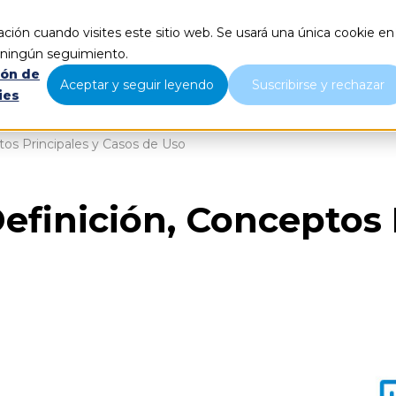
ción cuando visites este sitio web. Se usará una única cookie en
Qué hacemos
Nosotros
B
r ningún seguimiento.
ión de
Aceptar y seguir leyendo
Suscribirse y rechazar
ies
os Principales y Casos de Uso
finición, Conceptos 