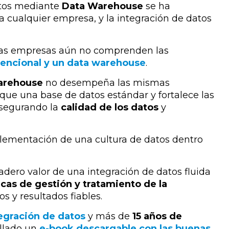
tos mediante
Data Warehouse
se ha
ra cualquier empresa
, y la integración de datos
chas empresas aún no comprenden
las
vencional y un data warehouse
.
arehouse
no desempeña las mismas
 que una base de datos estándar
y fortalece las
asegurando la
calidad de los datos
y
mplementación de una cultura de datos dentro
dadero valor de una integración de datos fluida
cas de gestión y tratamiento de la
s y resultados fiables.
egración de datos
y más de
15 años de
llado un
e-book descargable con las buenas