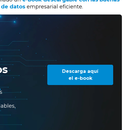
n de datos
empresarial eficiente.
os
Descarga aquí
el e-book
s
iables,