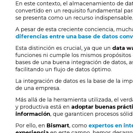
En este contexto,
el almacenamiento de da
convertido en un requisito fundamental pa
se presenta como un recurso indispensable.
A pesar de esta creciente conciencia, mu
diferencias entre una base de datos con
Esta distinción es crucial, ya que
un
data w
funciones ni cumple los mismos propósitos
bases de una buena integración de datos, 
facilitando un flujo de datos óptimo.
La integración de datos es la base de la i
de una empresa.
Más allá de la herramienta utilizada, el ver
y productiva está en
adoptar buenas prácti
información
, que garanticen procesos sólido
Por ello, en
Bismart
, como
expertos en int
experiencia
en este campo, hemos desarro