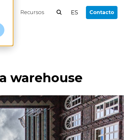
ES
log
Recursos
Contacto
ata warehouse