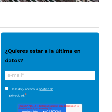
¿Quieres estar a la última en
datos?
He leído y acepto la
pólitica de
*
privacidad
.