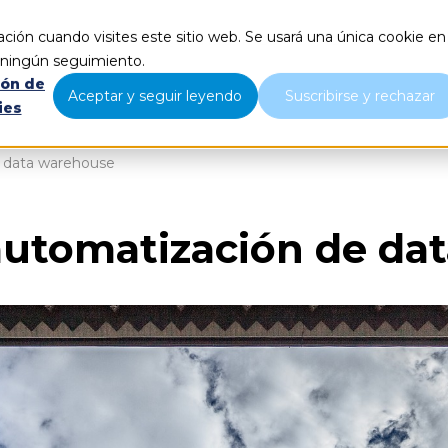
ción cuando visites este sitio web. Se usará una única cookie en
Qué hacemos
Nosotros
B
r ningún seguimiento.
ión de
Aceptar y seguir leyendo
Suscribirse y rechazar
ies
e data warehouse
 automatización de d