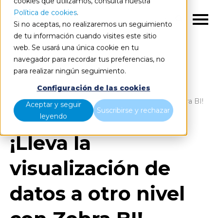
cookies que utilizamos, consulta nuestra
Política de cookies
.
ES
Si no aceptas, no realizaremos un seguimiento
de tu información cuando visites este sitio
web. Se usará una única cookie en tu
navegador para recordar tus preferencias, no
para realizar ningún seguimiento.
Blog
Home
Configuración de las cookies
¡Lleva la visualización de datos a otro nivel con Zebra BI!
Aceptar y seguir
Suscribirse y rechazar
leyendo
¡Lleva la
visualización de
datos a otro nivel