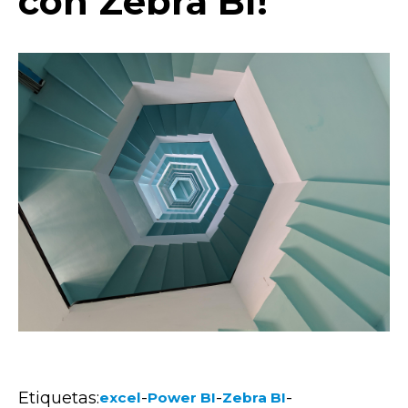
con Zebra BI!
Etiquetas:
-
-
-
excel
Power BI
Zebra BI