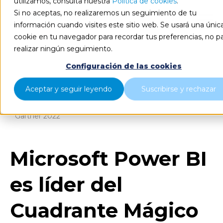
utilizamos, consulta nuestra
Política de cookies
.
Si no aceptas, no realizaremos un seguimiento de tu
ES
información cuando visites este sitio web. Se usará una únic
cookie en tu navegador para recordar tus preferencias, no p
realizar ningún seguimiento.
Configuración de las cookies
Blog
Home
Aceptar y seguir leyendo
Suscribirse y rechazar
Microsoft Power BI es líder del Cuadrante Mágico de
Gartner 2022
Microsoft Power BI
es líder del
Cuadrante Mágico