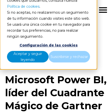
cookies que utilizamos, consulta nuestra
Política de cookies
.
ES
Si no aceptas, no realizaremos un seguimiento
de tu información cuando visites este sitio web.
Se usará una única cookie en tu navegador para
recordar tus preferencias, no para realizar
ningún seguimiento.
Blog
Home
Configuración de las cookies
Microsoft Power BI, líder del Cuadrante Mágico de
Aceptar y seguir
Suscribirse y rechazar
Gartner 2023
leyendo
Microsoft Power BI,
líder del Cuadrante
Mágico de Gartner