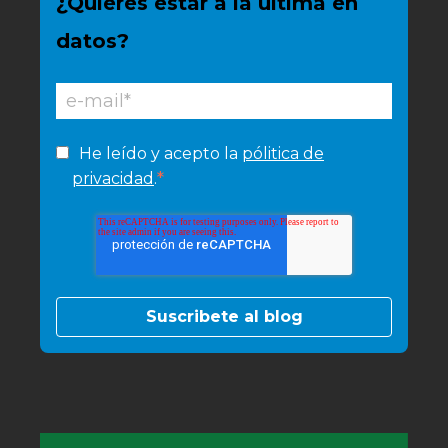
¿Quieres estar a la última en
datos?
He leído y acepto la
pólitica de
*
privacidad
.