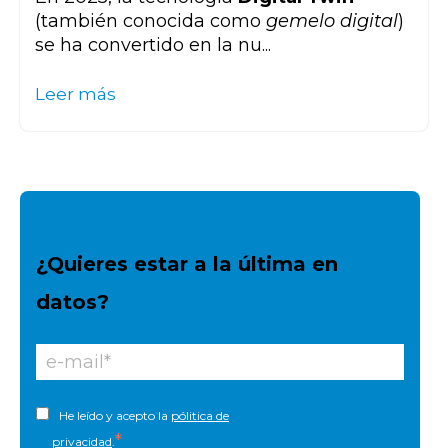
(también conocida como
gemelo digital
)
se ha convertido en la nu...
Leer más
¿Quieres estar a la última en
datos?
He leído y acepto la
pólitica de
*
privacidad
.