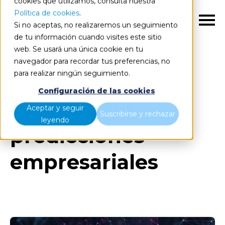
cookies que utilizamos, consulta nuestra
Política de cookies
.
ES
Si no aceptas, no realizaremos un seguimiento
de tu información cuando visites este sitio
web. Se usará una única cookie en tu
navegador para recordar tus preferencias, no
Blog
Todos los artículos
para realizar ningún seguimiento.
Configuración de las cookies
Posts about
Aceptar y seguir
Suscribirse y rechazar
leyendo
predicciones
empresariales