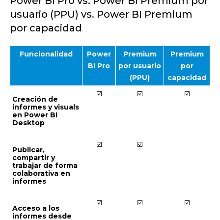
Power BI Pro vs. Power BI Premium por
usuario (PPU) vs. Power BI Premium
por capacidad
Funcionalidad
Power
Premium
Premium
BI Pro
por usuario
por
(PPU)
capacidad
☑️
☑️
☑️
Creación de
informes y visuals
en Power BI
Desktop
☑️
☑️
Publicar,
compartir y
trabajar de forma
colaborativa en
informes
☑️
☑️
☑️
Acceso a los
informes desde