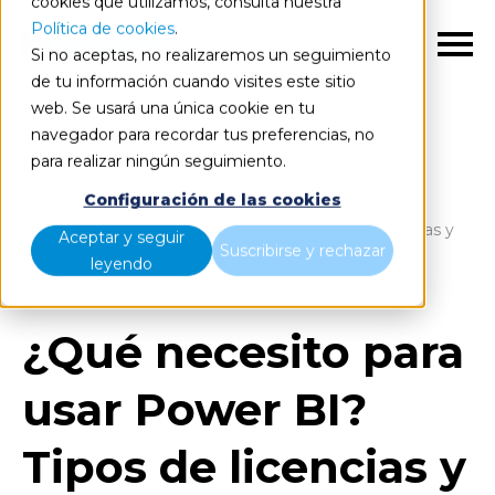
cookies que utilizamos, consulta nuestra
Política de cookies
.
ES
Si no aceptas, no realizaremos un seguimiento
de tu información cuando visites este sitio
web. Se usará una única cookie en tu
navegador para recordar tus preferencias, no
para realizar ningún seguimiento.
Blog
Home
Configuración de las cookies
¿Qué necesito para usar Power BI? Tipos de licencias y
Aceptar y seguir
Suscribirse y rechazar
servicios
leyendo
¿Qué necesito para
usar Power BI?
Tipos de licencias y