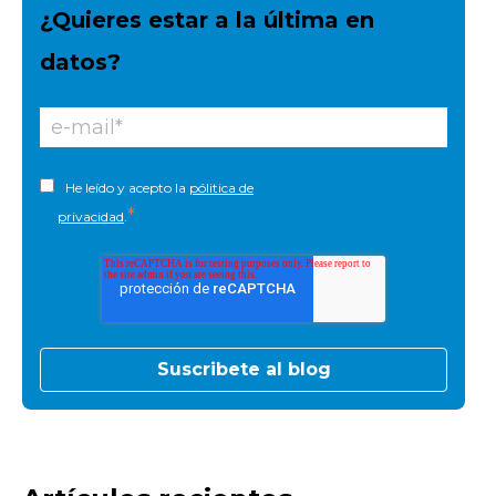
¿Quieres estar a la última en
datos?
He leído y acepto la
pólitica de
*
privacidad
.