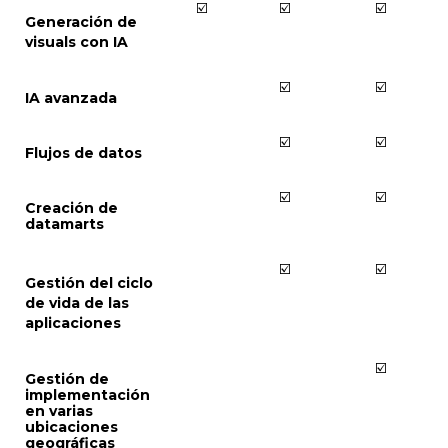
☑️
☑️
☑️
Generación de
visuals con IA
☑️
☑️
IA avanzada
☑️
☑️
Flujos de datos
☑️
☑️
Creación de
datamarts
☑️
☑️
Gestión del ciclo
de vida de las
aplicaciones
☑️
Gestión de
implementación
en varias
ubicaciones
geográficas