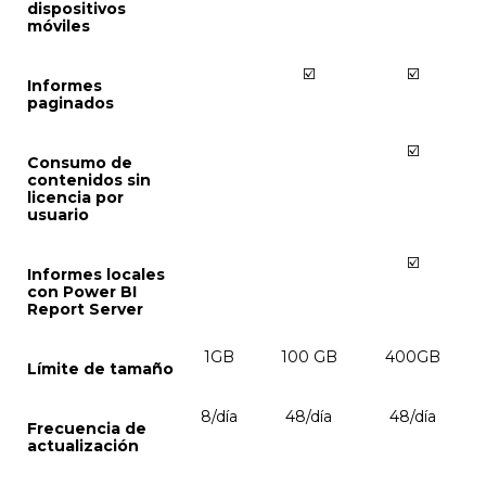
dispositivos
móviles
☑️
☑️
Informes
paginados
☑️
Consumo de
contenidos sin
licencia por
usuario
☑️
Informes locales
con Power BI
Report Server
1GB
100 GB
400GB
Límite de tamaño
8/día
48/día
48/día
Frecuencia de
actualización