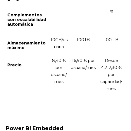
☑️
Complementos
con escalabilidad
automática
10GB/us
100TB
100 TB
Almacenamiento
uario
máximo
8,40 €
16,90 € por
Desde
Precio
por
usuario/mes
4.212,30 €
usuario/
por
mes
capacidad/
mes
Power BI Embedded