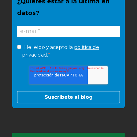
¿Quieres estar a la última en
datos?
He leído y acepto la
pólitica de
*
privacidad
.