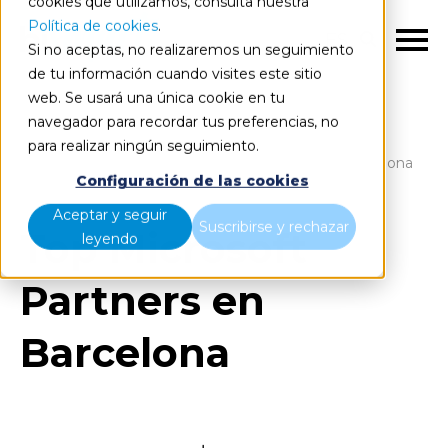
cookies que utilizamos, consulta nuestra
Política de cookies
.
ES
Si no aceptas, no realizaremos un seguimiento
de tu información cuando visites este sitio
web. Se usará una única cookie en tu
navegador para recordar tus preferencias, no
para realizar ningún seguimiento.
Blog
Home
Top Microsoft Partners en Barcelona
Configuración de las cookies
Aceptar y seguir
Suscribirse y rechazar
Top Microsoft
leyendo
Partners en
Barcelona