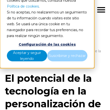
cookies que utilizamos, consulta nuestra
Política de cookies
.
ES
Si no aceptas, no realizaremos un seguimiento
de tu información cuando visites este sitio
web. Se usará una única cookie en tu
navegador para recordar tus preferencias, no
para realizar ningún seguimiento.
Blog
Home
Configuración de las cookies
El potencial de la tecnología en la personalización de la
Aceptar y seguir
Suscribirse y rechazar
experiencia en el sector hotelero
leyendo
El potencial de la
tecnología en la
personalización de