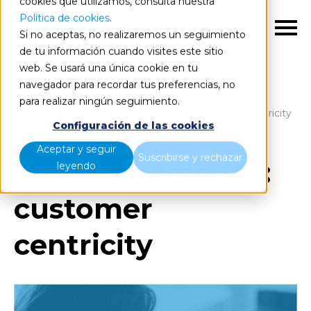
cookies que utilizamos, consulta nuestra
Política de cookies
.
ES
Si no aceptas, no realizaremos un seguimiento
de tu información cuando visites este sitio
web. Se usará una única cookie en tu
navegador para recordar tus preferencias, no
para realizar ningún seguimiento.
Blog
Home
Píldora formativa: customer centricity
Configuración de las cookies
Aceptar y seguir
Suscribirse y rechazar
Píldora formativa:
leyendo
customer
centricity