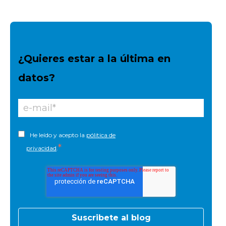
¿Quieres estar a la última en
datos?
He leído y acepto la
pólitica de
*
privacidad
.