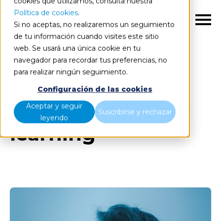
cookies que utilizamos, consulta nuestra
Política de cookies
.
ES
Si no aceptas, no realizaremos un seguimiento
de tu información cuando visites este sitio
web. Se usará una única cookie en tu
navegador para recordar tus preferencias, no
Blog
Todos los artículos
para realizar ningún seguimiento.
Configuración de las cookies
Posts about deep
Aceptar y seguir
Suscribirse y rechazar
leyendo
learning