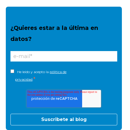
¿Quieres estar a la última en
datos?
He leído y acepto la
pólitica de
*
privacidad
.