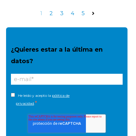
1
2
3
4
5
Siguiente
¿Quieres estar a la última en
datos?
He leído y acepto la
pólitica de
*
privacidad
.