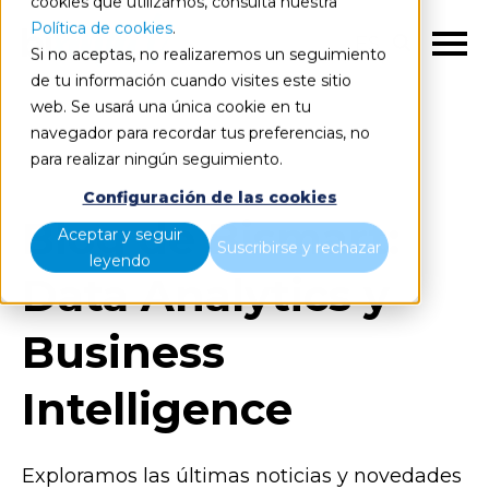
cookies que utilizamos, consulta nuestra
Política de cookies
.
ES
Si no aceptas, no realizaremos un seguimiento
de tu información cuando visites este sitio
web. Se usará una única cookie en tu
navegador para recordar tus preferencias, no
Blog
Todos los artículos
para realizar ningún seguimiento.
Configuración de las cookies
Blog de Bismart:
Aceptar y seguir
Suscribirse y rechazar
leyendo
Data Analytics y
Business
Intelligence
Exploramos las últimas noticias y novedades